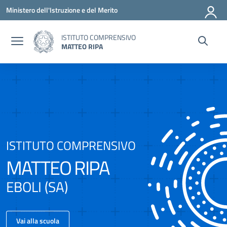
Vai ai contenuti
Vai al menu di navigazione
Vai al footer
Ministero dell'Istruzione e del Merito
ISTITUTO COMPRENSIVO
MATTEO RIPA
ISTITUTO COMPRENSIVO
MATTEO RIPA
EBOLI (SA)
Vai alla scuola