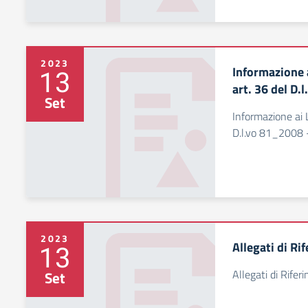
2023
Informazione a
13
art. 36 del D
Set
Informazione ai L
D.l.vo 81_2008 
2023
Allegati di Ri
13
Allegati di Rifer
Set