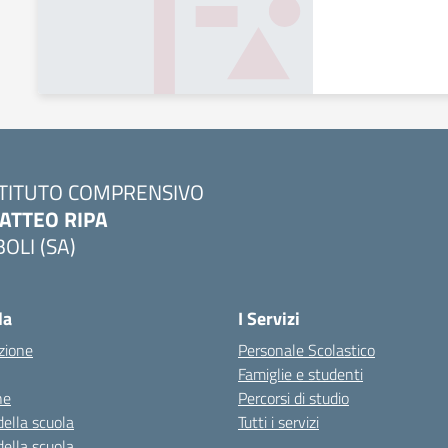
STITUTO COMPRENSIVO
ATTEO RIPA
BOLI (SA)
la
I Servizi
zione
Personale Scolastico
Famiglie e studenti
ne
Percorsi di studio
della scuola
Tutti i servizi
della scuola