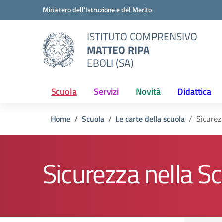
Vai ai contenuti
Vai al menu di navigazione
Vai al footer
Ministero dell'Istruzione e del Merito
ISTITUTO COMPRENSIVO
MATTEO RIPA
EBOLI (SA)
Scuola
Servizi
Novità
Didattica
Home
Scuola
Le carte della scuola
Sicurez
Sicurezza nella S