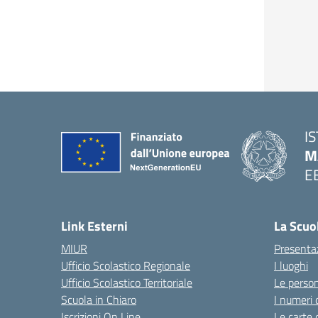
I
M
E
Link Esterni
La Scuo
MIUR
Presenta
Ufficio Scolastico Regionale
I luoghi
Ufficio Scolastico Territoriale
Le perso
Scuola in Chiaro
I numeri 
Iscrizioni On Line
Le carte 