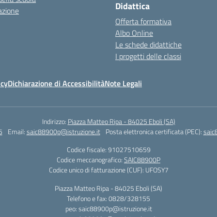
Didattica
azione
Offerta formativa
Albo Online
Le schede didattiche
I progetti delle classi
icy
Dichiarazione di Accessibilità
Note Legali
Indirizzo:
Piazza Matteo Ripa - 84025 Eboli (SA)
5
Email:
saic88900p@istruzione.it
Posta elettronica certificata (PEC):
saic
Codice fiscale: 91027510659
Codice meccanografico:
SAIC88900P
Codice unico di fatturazione (CUF): UFOSY7
Piazza Matteo Ripa - 84025 Eboli (SA)
Telefono e fax: 0828/328155
peo: saic88900p@istruzione.it