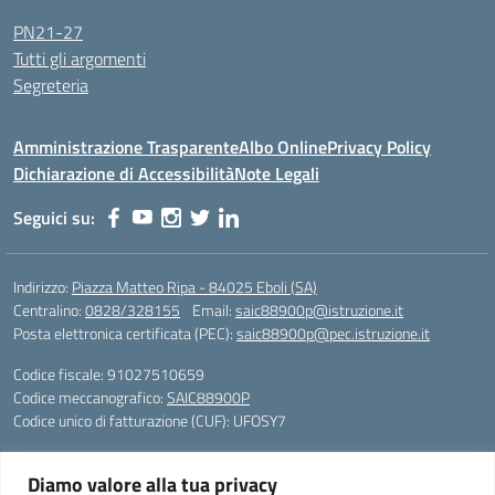
PN21-27
Tutti gli argomenti
Segreteria
Amministrazione Trasparente
Albo Online
Privacy Policy
Dichiarazione di Accessibilità
Note Legali
Seguici su:
Indirizzo:
Piazza Matteo Ripa - 84025 Eboli (SA)
Centralino:
0828/328155
Email:
saic88900p@istruzione.it
Posta elettronica certificata (PEC):
saic88900p@pec.istruzione.it
Codice fiscale: 91027510659
Codice meccanografico:
SAIC88900P
Codice unico di fatturazione (CUF): UFOSY7
Piazza Matteo Ripa - 84025 Eboli (SA)
Diamo valore alla tua privacy
Telefono e fax: 0828/328155