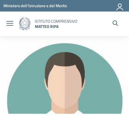
Vai ai contenuti
Vai al menu di navigazione
Vai al footer
Ministero dell'Istruzione e del Merito
ISTITUTO COMPRENSIVO
MATTEO RIPA