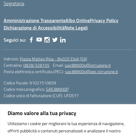
Segreteria
Amministrazione Trasparente
Albo Online
Privacy Policy
Dichiarazione di Accessibilità
Note Legali
Seguici su:
Indirizzo:
Piazza Matteo Ripa - 84025 Eboli (SA)
Centralino:
0828/328155
Email:
saic88900p@istruzione.it
Posta elettronica certificata (PEC):
saic88900p@pec.istruzione.it
Codice fiscale: 91027510659
Codice meccanografico:
SAIC88900P
Codice unico di fatturazione (CUF): UFOSY7
Piazza Matteo Ripa - 84025 Eboli (SA)
Diamo valore alla tua privacy
Telefono e fax: 0828/328155
peo: saic88900p@istruzione.it
Utilizziamo i cookie per migliorare la tua esperienza di navigazione,
pec: saic88900p@pec.istruzione.it
offrirti pubblicità o contenuti personalizzati e analizzare il nostro
Codice Fiscale: 91027510659