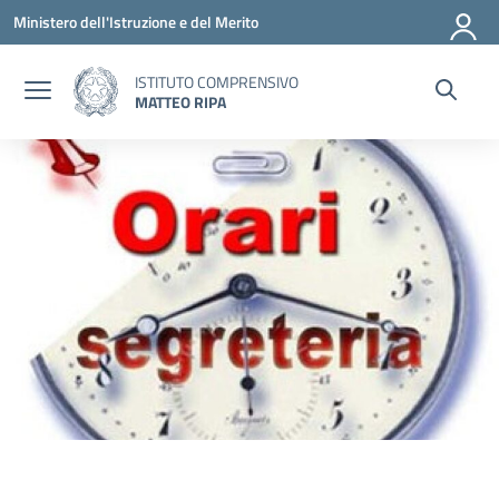
Vai ai contenuti
Vai al menu di navigazione
Vai al footer
Ministero dell'Istruzione e del Merito
ISTITUTO COMPRENSIVO
MATTEO RIPA