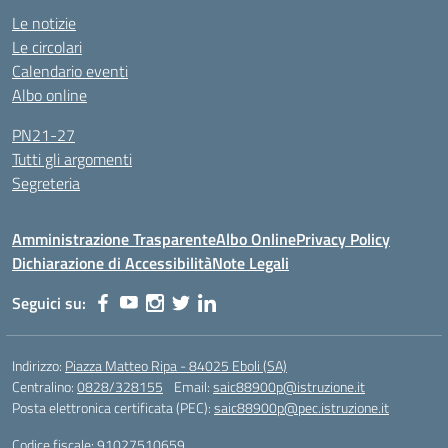
Le notizie
Le circolari
Calendario eventi
Albo online
PN21-27
Tutti gli argomenti
Segreteria
Amministrazione Trasparente
Albo Online
Privacy Policy
Dichiarazione di Accessibilità
Note Legali
Seguici su:
Indirizzo:
Piazza Matteo Ripa - 84025 Eboli (SA)
Centralino:
0828/328155
Email:
saic88900p@istruzione.it
Posta elettronica certificata (PEC):
saic88900p@pec.istruzione.it
Codice fiscale: 91027510659