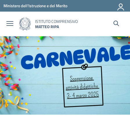
Vai ai contenuti
Vai al menu di navigazione
Vai al footer
Ministero dell'Istruzione e del Merito
ISTITUTO COMPRENSIVO
MATTEO RIPA