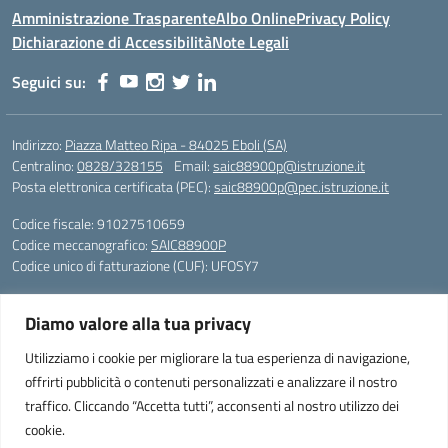
Amministrazione Trasparente
Albo Online
Privacy Policy
Dichiarazione di Accessibilità
Note Legali
Seguici su:
Indirizzo:
Piazza Matteo Ripa - 84025 Eboli (SA)
Centralino:
0828/328155
Email:
saic88900p@istruzione.it
Posta elettronica certificata (PEC):
saic88900p@pec.istruzione.it
Codice fiscale: 91027510659
Codice meccanografico:
SAIC88900P
Codice unico di fatturazione (CUF): UFOSY7
Piazza Matteo Ripa - 84025 Eboli (SA)
Diamo valore alla tua privacy
Telefono e fax: 0828/328155
peo: saic88900p@istruzione.it
Utilizziamo i cookie per migliorare la tua esperienza di navigazione,
pec: saic88900p@pec.istruzione.it
offrirti pubblicità o contenuti personalizzati e analizzare il nostro
Codice Fiscale: 91027510659
traffico. Cliccando “Accetta tutti”, acconsenti al nostro utilizzo dei
Codice Meccanografico SAIC88900P
cookie.
Codice Univoco Fattura Elettronica: UFOSY7