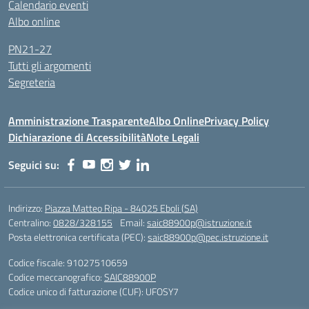
Calendario eventi
Albo online
PN21-27
Tutti gli argomenti
Segreteria
Amministrazione Trasparente
Albo Online
Privacy Policy
Dichiarazione di Accessibilità
Note Legali
Seguici su:
Indirizzo:
Piazza Matteo Ripa - 84025 Eboli (SA)
Centralino:
0828/328155
Email:
saic88900p@istruzione.it
Posta elettronica certificata (PEC):
saic88900p@pec.istruzione.it
Codice fiscale: 91027510659
Codice meccanografico:
SAIC88900P
Codice unico di fatturazione (CUF): UFOSY7