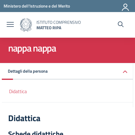
Vai ai contenuti
Vai al menu di navigazione
Vai al footer
Ministero dell'Istruzione e del Merito
ISTITUTO COMPRENSIVO
MATTEO RIPA
nappa nappa
Dettagli della persona
Didattica
Didattica
Schede didattiche