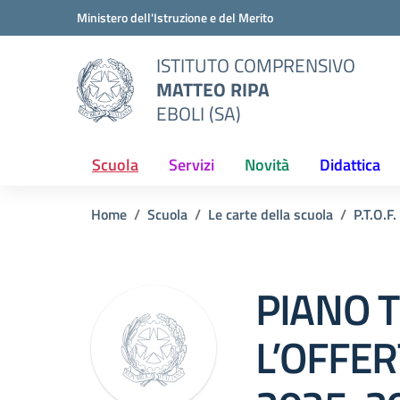
Vai ai contenuti
Vai al menu di navigazione
Vai al footer
Ministero dell'Istruzione e del Merito
ISTITUTO COMPRENSIVO
MATTEO RIPA
EBOLI (SA)
Scuola
Servizi
Novità
Didattica
Home
Scuola
Le carte della scuola
P.T.O.F.
PIANO 
L’OFFE