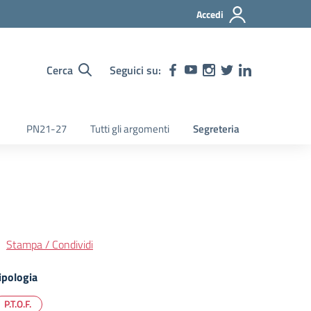
Accedi
Cerca
Seguici su:
PN21-27
Tutti gli argomenti
Segreteria
Stampa / Condividi
ipologia
P.T.O.F.