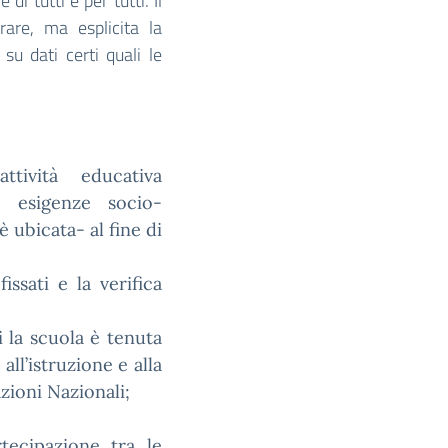
di tutti e per tutti. Il
are, ma esplicita la
 su dati certi quali le
ttività educativa
he esigenze socio-
è ubicata- al fine di
issati e la verifica
ui la scuola è tenuta
all’istruzione e alla
zioni Nazionali;
tecipazione tra le