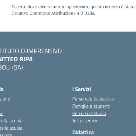
Eccetto dove diversamente specificato, questo articolo è stato 
Creative Commons Attribuzione 4.0 Italia.
STITUTO COMPRENSIVO
ATTEO RIPA
BOLI (SA)
la
I Servizi
zione
Personale Scolastico
Famiglie e studenti
ne
Percorsi di studio
della scuola
Tutti i servizi
della scuola
Didattica
azione