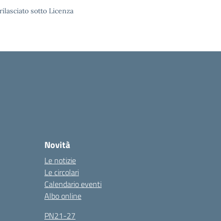
rilasciato sotto Licenza
Novità
Le notizie
Le circolari
Calendario eventi
Albo online
PN21-27