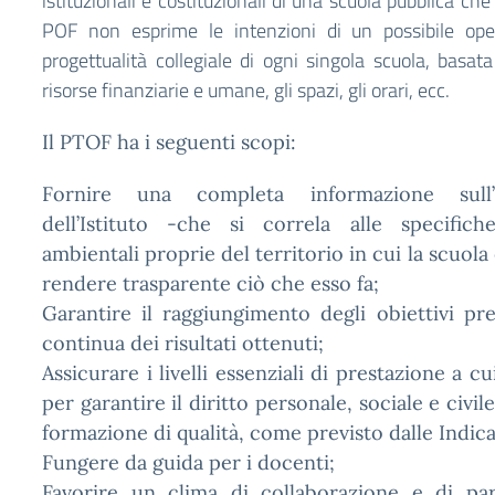
istituzionali e costituzionali di una scuola pubblica che è 
POF non esprime le intenzioni di un possibile oper
progettualità collegiale di ogni singola scuola, basata
risorse finanziarie e umane, gli spazi, gli orari, ecc.
Il PTOF ha i seguenti scopi:
Fornire una completa informazione sull’a
dell’Istituto -che si correla alle specific
ambientali proprie del territorio in cui la scuola 
rendere trasparente ciò che esso fa;
Garantire il raggiungimento degli obiettivi pref
continua dei risultati ottenuti;
Assicurare i livelli essenziali di prestazione a c
per garantire il diritto personale, sociale e civile 
formazione di qualità, come previsto dalle Indica
Fungere da guida per i docenti;
Favorire un clima di collaborazione e di par