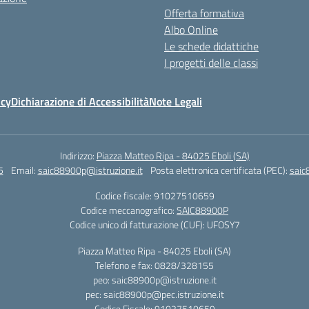
Offerta formativa
Albo Online
Le schede didattiche
I progetti delle classi
icy
Dichiarazione di Accessibilità
Note Legali
Indirizzo:
Piazza Matteo Ripa - 84025 Eboli (SA)
5
Email:
saic88900p@istruzione.it
Posta elettronica certificata (PEC):
saic
Codice fiscale: 91027510659
Codice meccanografico:
SAIC88900P
Codice unico di fatturazione (CUF): UFOSY7
Piazza Matteo Ripa - 84025 Eboli (SA)
Telefono e fax: 0828/328155
peo: saic88900p@istruzione.it
pec: saic88900p@pec.istruzione.it
Codice Fiscale: 91027510659