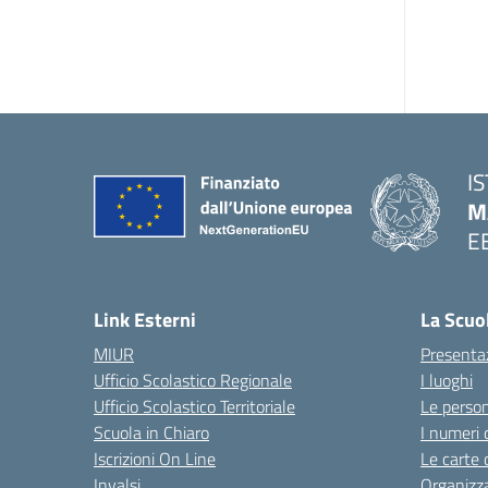
I
M
E
Link Esterni
La Scuo
MIUR
Presenta
Ufficio Scolastico Regionale
I luoghi
Ufficio Scolastico Territoriale
Le perso
Scuola in Chiaro
I numeri 
Iscrizioni On Line
Le carte 
Invalsi
Organizz