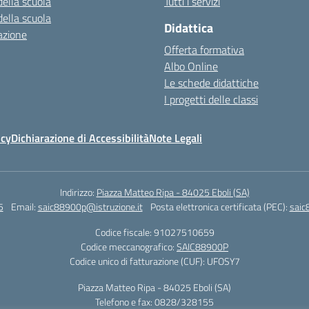
della scuola
Tutti i servizi
della scuola
Didattica
azione
Offerta formativa
Albo Online
Le schede didattiche
I progetti delle classi
icy
Dichiarazione di Accessibilità
Note Legali
Indirizzo:
Piazza Matteo Ripa - 84025 Eboli (SA)
5
Email:
saic88900p@istruzione.it
Posta elettronica certificata (PEC):
saic
Codice fiscale: 91027510659
Codice meccanografico:
SAIC88900P
Codice unico di fatturazione (CUF): UFOSY7
Piazza Matteo Ripa - 84025 Eboli (SA)
Telefono e fax: 0828/328155