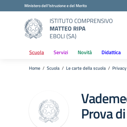
Vai ai contenuti
Vai al menu di navigazione
Vai al footer
Ministero dell'Istruzione e del Merito
ISTITUTO COMPRENSIVO
MATTEO RIPA
EBOLI (SA)
Scuola
Servizi
Novità
Didattica
Home
Scuola
Le carte della scuola
Privacy
Vademec
Prova di