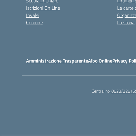
Scuola in Chiaro
I numeri 
Iscrizioni On Line
Le carte 
Invalsi
Organizz
Comune
La storia
Amministrazione Trasparente
Albo Online
Privacy Pol
Centralino:
0828/32815