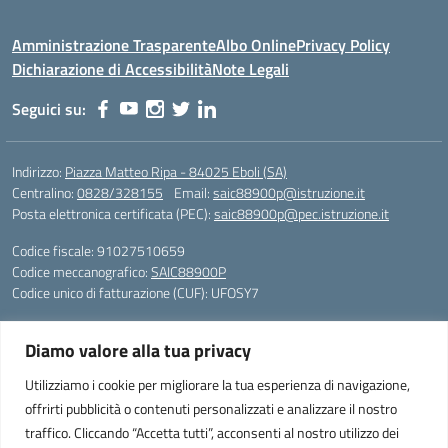
Amministrazione Trasparente
Albo Online
Privacy Policy
Dichiarazione di Accessibilità
Note Legali
Seguici su:
Indirizzo:
Piazza Matteo Ripa - 84025 Eboli (SA)
Centralino:
0828/328155
Email:
saic88900p@istruzione.it
Posta elettronica certificata (PEC):
saic88900p@pec.istruzione.it
Codice fiscale: 91027510659
Codice meccanografico:
SAIC88900P
Codice unico di fatturazione (CUF): UFOSY7
Piazza Matteo Ripa - 84025 Eboli (SA)
Diamo valore alla tua privacy
Telefono e fax: 0828/328155
peo: saic88900p@istruzione.it
Utilizziamo i cookie per migliorare la tua esperienza di navigazione,
pec: saic88900p@pec.istruzione.it
offrirti pubblicità o contenuti personalizzati e analizzare il nostro
Codice Fiscale: 91027510659
traffico. Cliccando “Accetta tutti”, acconsenti al nostro utilizzo dei
Codice Meccanografico SAIC88900P