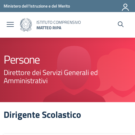
Vai ai contenuti
Vai al menu di navigazione
Vai al footer
Ministero dell'Istruzione e del Merito
ISTITUTO COMPRENSIVO
MATTEO RIPA
Persone
Direttore dei Servizi Generali ed
Amministrativi
Dirigente Scolastico