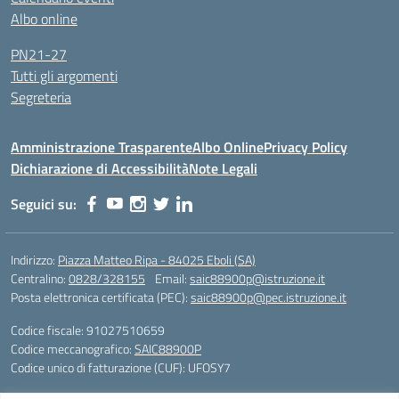
Albo online
PN21-27
Tutti gli argomenti
Segreteria
Amministrazione Trasparente
Albo Online
Privacy Policy
Dichiarazione di Accessibilità
Note Legali
Seguici su:
Indirizzo:
Piazza Matteo Ripa - 84025 Eboli (SA)
Centralino:
0828/328155
Email:
saic88900p@istruzione.it
Posta elettronica certificata (PEC):
saic88900p@pec.istruzione.it
Codice fiscale: 91027510659
Codice meccanografico:
SAIC88900P
Codice unico di fatturazione (CUF): UFOSY7