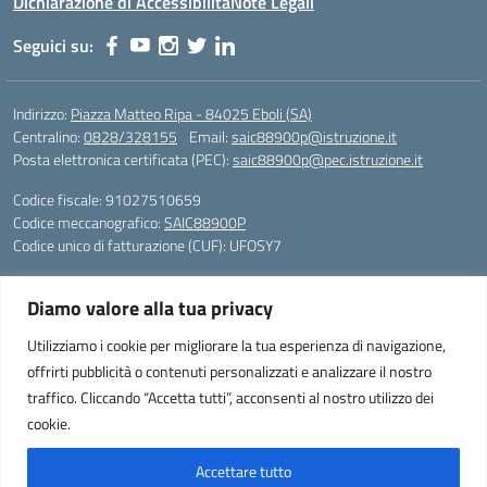
Dichiarazione di Accessibilità
Note Legali
Seguici su:
Indirizzo:
Piazza Matteo Ripa - 84025 Eboli (SA)
Centralino:
0828/328155
Email:
saic88900p@istruzione.it
Posta elettronica certificata (PEC):
saic88900p@pec.istruzione.it
Codice fiscale: 91027510659
Codice meccanografico:
SAIC88900P
Codice unico di fatturazione (CUF): UFOSY7
Piazza Matteo Ripa - 84025 Eboli (SA)
Diamo valore alla tua privacy
Telefono e fax: 0828/328155
peo: saic88900p@istruzione.it
Utilizziamo i cookie per migliorare la tua esperienza di navigazione,
pec: saic88900p@pec.istruzione.it
offrirti pubblicità o contenuti personalizzati e analizzare il nostro
Codice Fiscale: 91027510659
traffico. Cliccando “Accetta tutti”, acconsenti al nostro utilizzo dei
Codice Meccanografico SAIC88900P
cookie.
Codice Univoco Fattura Elettronica: UFOSY7
Accettare tutto